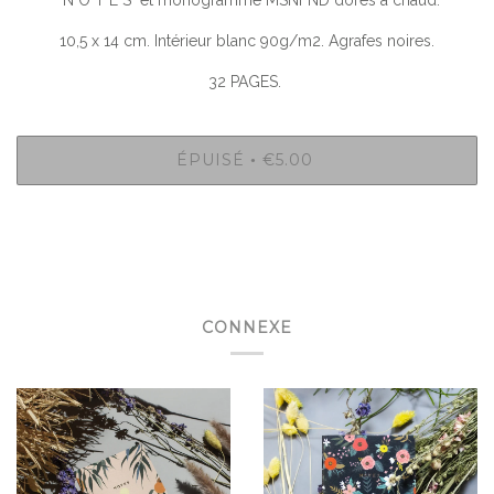
N O T E S et monogramme MSNFND dorés à chaud.
10,5 x 14 cm. Intérieur blanc 90g/m2. Agrafes noires.
32 PAGES.
ÉPUISÉ
€5.00
•
CONNEXE