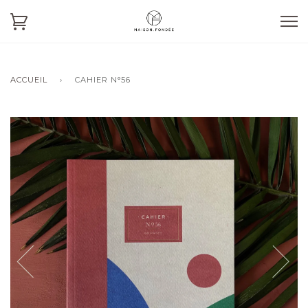
ACCUEIL
›
CAHIER N°56