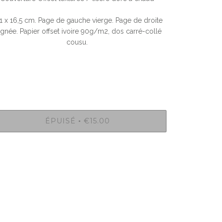
1 x 16,5 cm. Page de gauche vierge. Page de droite
ignée. Papier offset ivoire 90g/m2, dos carré-collé
cousu.
ÉPUISÉ
€15.00
•