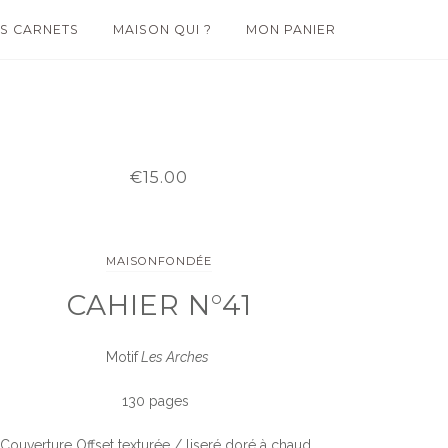
S CARNETS
MAISON QUI ?
MON PANIER
€15.00
MAISONFONDÉE
CAHIER N°41
Motif
Les Arches
130 pages
Couverture Offset texturée / liseré doré à chaud