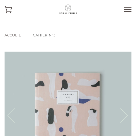
ACCUEIL
›
CAHIER N°3