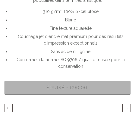
populaires dans le milieu artistique.
310 g/m², 100% α-cellulose
Blanc
Fine texture aquarelle
Couchage jet d'encre mat premium pour des résultats
d'impression exceptionnels
Sans acide ni lignine
Conforme à la norme ISO 9706 / qualité musée pour la
conservation
ÉPUISÉ
€90.00
•
←
→