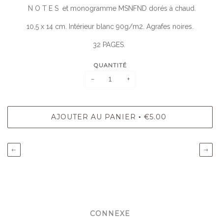
N O T E S et monogramme MSNFND dorés à chaud.
10,5 x 14 cm. Intérieur blanc 90g/m2. Agrafes noires.
32 PAGES.
QUANTITÉ
−
+
AJOUTER AU PANIER
€5.00
•
←
→
CONNEXE